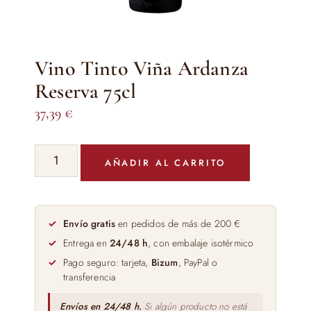
Vino Tinto Viña Ardanza
Reserva 75cl
37,39
€
Vino
AÑADIR AL CARRITO
Tinto
Viña
Ardanza
Reserva
Envío gratis
en pedidos de más de 200 €
75cl
Entrega en
24/48 h
, con embalaje isotérmico
cantidad
Pago seguro: tarjeta,
Bizum
, PayPal o
transferencia
Envíos en 24/48 h.
Si algún producto no está