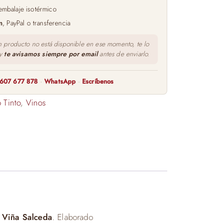
embalaje isotérmico
m
, PayPal o transferencia
n producto no está disponible en ese momento, te lo
 y
te avisamos siempre por email
antes de enviarlo.
607 677 878
·
WhatsApp
·
Escríbenos
 Tinto
,
Vinos
e Viña Salceda
. Elaborado