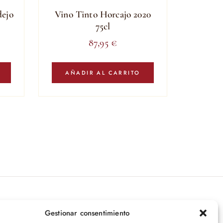
dejo
Vino Tinto Horcajo 2020
75cl
87,95
€
AÑADIR AL CARRITO
íbete a nuestras novedades
Gestionar consentimiento