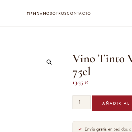
NOSOTROS
CONTACTO
TIENDA
Vino Tinto 
75cl
13,35
€
Vino
AÑADIR AL
Tinto
Viña
Salceda
Crianza
Envío gratis
en pedidos d