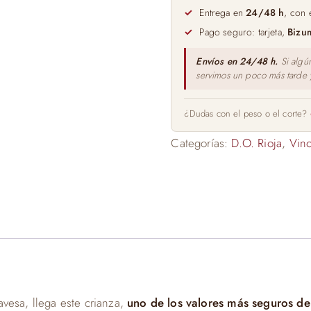
75cl
Entrega en
24/48 h
, con 
cantidad
Pago seguro: tarjeta,
Bizu
Envíos en 24/48 h.
Si algú
servimos un poco más tarde
¿Dudas con el peso o el corte?
Categorías:
D.O. Rioja
,
Vino
avesa, llega este crianza,
uno de los valores más seguros d