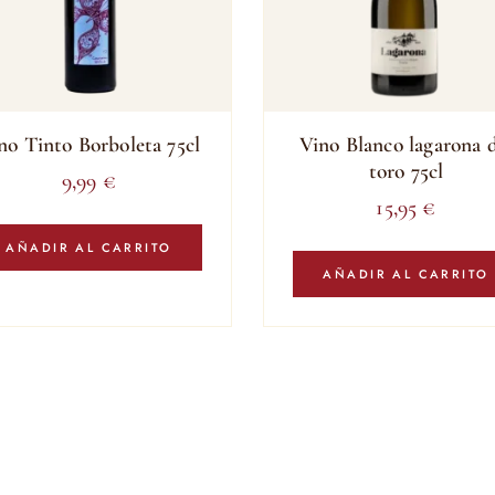
no Tinto Borboleta 75cl
Vino Blanco lagarona d
toro 75cl
9,99
€
15,95
€
AÑADIR AL CARRITO
AÑADIR AL CARRITO