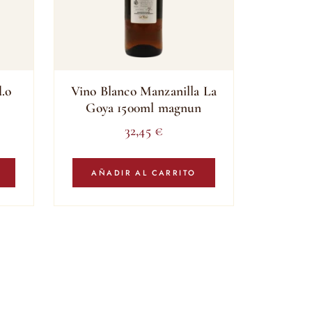
.o
Vino Blanco Manzanilla La
Goya 1500ml magnun
32,45
€
AÑADIR AL CARRITO