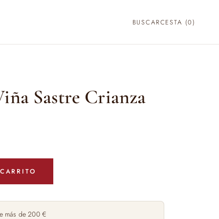
BUSCAR
CESTA (
0
)
iña Sastre Crianza
 CARRITO
e más de 200 €