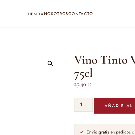
NOSOTROS
CONTACTO
TIENDA
Vino Tinto V
75cl
27,40
€
Vino
AÑADIR AL
Tinto
Viña
Sastre
Crianza
Envío gratis
en pedidos d