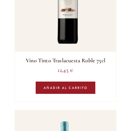
Vino Tinto Traslacuesta Roble 75cl
12,45
€
AÑADIR AL CARRITO