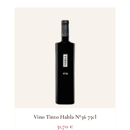
Vino Tinto Habla Nº36 75cl
31,70
€