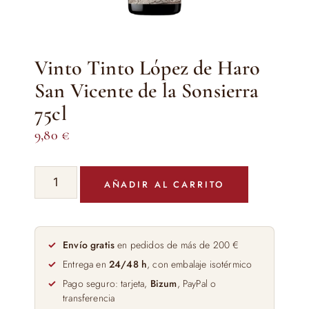
Vinto Tinto López de Haro
San Vicente de la Sonsierra
75cl
9,80
€
Vinto
AÑADIR AL CARRITO
Tinto
López
de
Haro
Envío gratis
en pedidos de más de 200 €
San
Entrega en
24/48 h
, con embalaje isotérmico
Vicente
Pago seguro: tarjeta,
Bizum
, PayPal o
de
transferencia