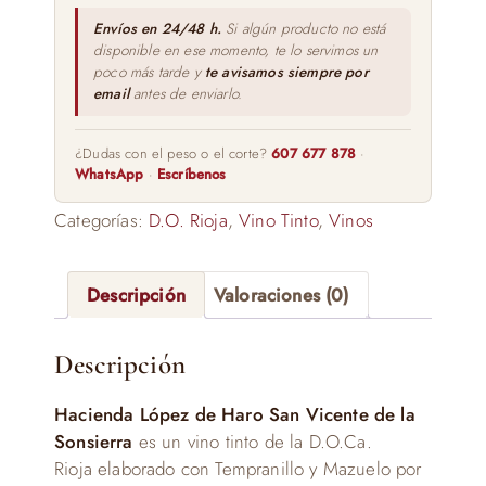
la
Sonsierra
Envíos en 24/48 h.
Si algún producto no está
disponible en ese momento, te lo servimos un
75cl
poco más tarde y
te avisamos siempre por
cantidad
email
antes de enviarlo.
¿Dudas con el peso o el corte?
607 677 878
·
WhatsApp
·
Escríbenos
Categorías:
D.O. Rioja
,
Vino Tinto
,
Vinos
Descripción
Valoraciones (0)
Descripción
Hacienda López de Haro San Vicente de la
Sonsierra
es un vino tinto de la D.O.Ca.
Rioja elaborado con Tempranillo y Mazuelo por