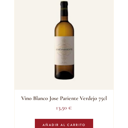
Vino Blanco Jose Pariente Verdejo 75cl
13,50
€
AÑADIR AL CARRITO