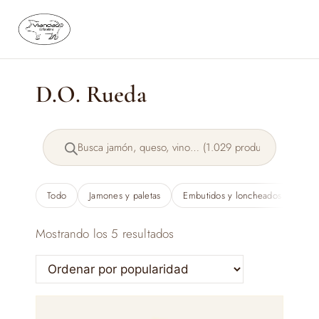
Saltar
al
contenido
D.O. Rueda
Búsqueda
de
productos
Todo
Jamones y paletas
Embutidos y loncheados
Qu
Ordenado
Mostrando los 5 resultados
por
popularidad