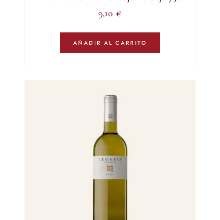
9,10
€
AÑADIR AL CARRITO