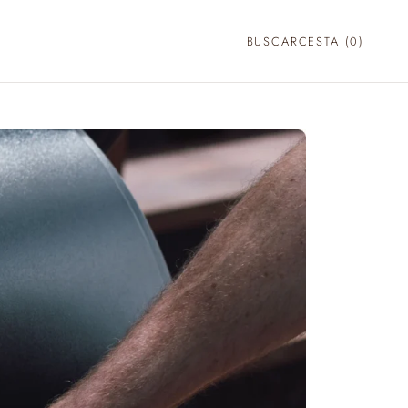
BUSCAR
CESTA (
0
)