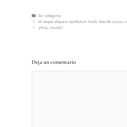
Categorías
Sin categoría
Id neque aliquam vestibulum morbi blandit cursus ri
¡Hola, mundo!
Deja un comentario
Comentario