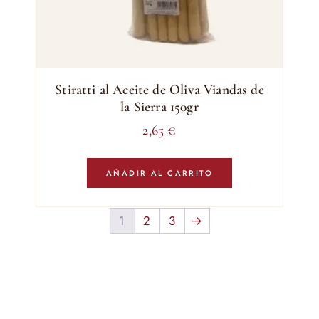
Stiratti al Aceite de Oliva Viandas de
la Sierra 150gr
2,65
€
AÑADIR AL CARRITO
1
2
3
→