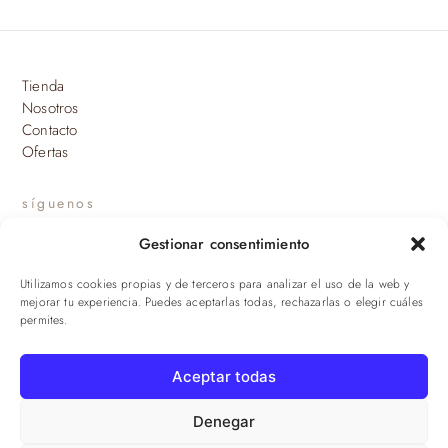
Tienda
Nosotros
Contacto
Ofertas
síguenos
Gestionar consentimiento
INSTAGRAM
Utilizamos cookies propias y de terceros para analizar el uso de la web y
suscríbete a nuestras novedades
mejorar tu experiencia. Puedes aceptarlas todas, rechazarlas o elegir cuáles
permites.
ENVIAR
Aceptar todas
© 2026 Viandas de la Sierra · Damaroca Ibéricos S.L. · B-90471293 ·
Sevilla
Denegar