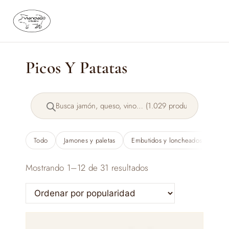
Saltar
al
contenido
Picos Y Patatas
Búsqueda
de
productos
Todo
Jamones y paletas
Embutidos y loncheados
Qu
Ordenado
Mostrando 1–12 de 31 resultados
por
popularidad