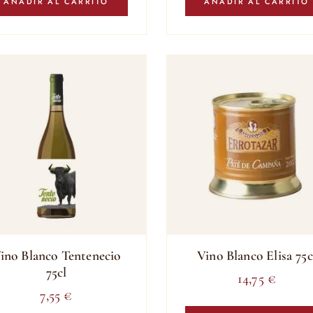
AÑADIR AL CARRITO
AÑADIR AL CARRITO
ino Blanco Tentenecio
Vino Blanco Elisa 75c
75cl
14,75
€
7,55
€