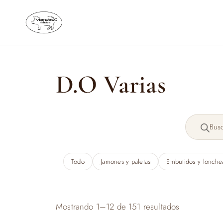
Saltar
al
contenido
D.O Varias
Búsqueda
de
productos
Todo
Jamones y paletas
Embutidos y lonche
Ordenado
Mostrando 1–12 de 151 resultados
por