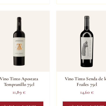
Vino Tinto Apostata
Vino Tinto Senda de l
Tempranillo 75cl
Frailes 75cl
11,89
€
14,60
€