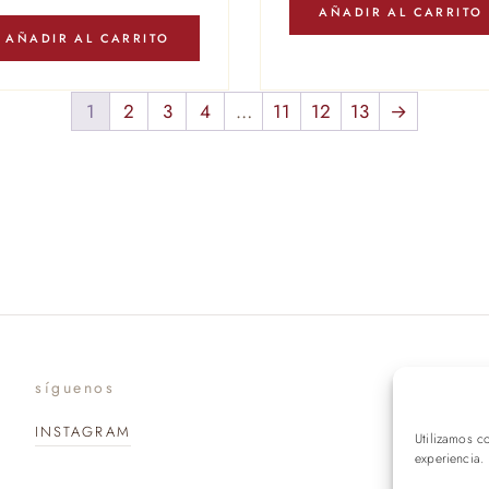
AÑADIR AL CARRITO
AÑADIR AL CARRITO
1
2
3
4
…
11
12
13
→
síguenos
suscr
INSTAGRAM
Utilizamos c
experiencia.