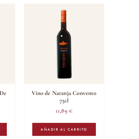
 De
Vino de Naranja Convento
75cl
11,89
€
AÑADIR AL CARRITO