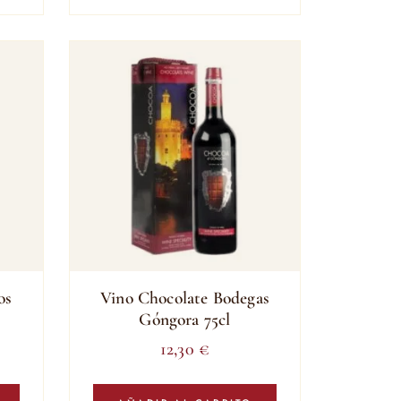
os
Vino Chocolate Bodegas
Góngora 75cl
12,30
€