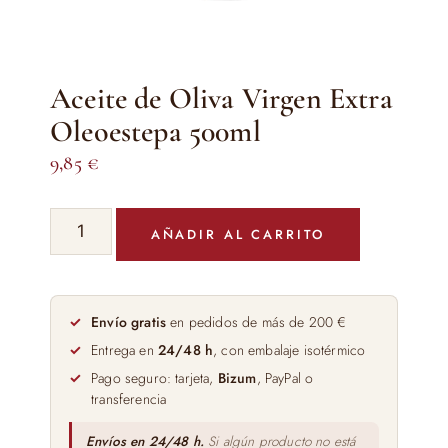
Aceite de Oliva Virgen Extra
Oleoestepa 500ml
9,85
€
Aceite
AÑADIR AL CARRITO
de
Oliva
Virgen
Extra
Envío gratis
en pedidos de más de 200 €
Oleoestepa
Entrega en
24/48 h
, con embalaje isotérmico
500ml
Pago seguro: tarjeta,
Bizum
, PayPal o
cantidad
transferencia
Envíos en 24/48 h.
Si algún producto no está