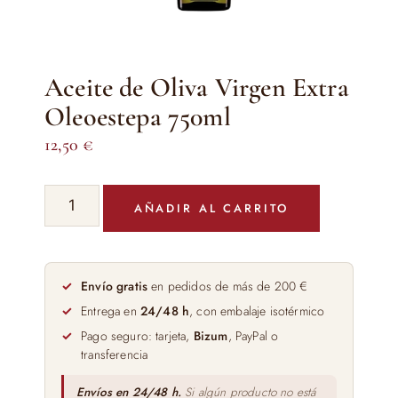
Aceite de Oliva Virgen Extra
Oleoestepa 750ml
12,50
€
Aceite
AÑADIR AL CARRITO
de
Oliva
Virgen
Extra
Envío gratis
en pedidos de más de 200 €
Oleoestepa
Entrega en
24/48 h
, con embalaje isotérmico
750ml
Pago seguro: tarjeta,
Bizum
, PayPal o
cantidad
transferencia
Envíos en 24/48 h.
Si algún producto no está