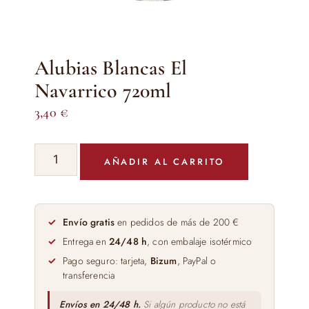
Alubias Blancas El
Navarrico 720ml
3,40
€
Alubias
AÑADIR AL CARRITO
Blancas
El
Navarrico
720ml
Envío gratis
en pedidos de más de 200 €
cantidad
Entrega en
24/48 h
, con embalaje isotérmico
Pago seguro: tarjeta,
Bizum
, PayPal o
transferencia
Envíos en 24/48 h.
Si algún producto no está