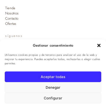
Tienda
Nosotros
Contacto
Ofertas
síguenos
Gestionar consentimiento
INSTAGRAM
Utilizamos cookies propias y de terceros para analizar el uso de la web y
suscríbete a nuestras novedades
mejorar tu experiencia. Puedes aceptarlas todas, rechazarlas o elegir cuáles
permites.
ENVIAR
Aceptar todas
© 2026 Viandas de la Sierra · Damaroca Ibéricos S.L. · B-90471293 ·
Sevilla
Denegar
Configurar
Aviso legal
·
Privacidad
·
Cookies
·
Términos
·
Envíos