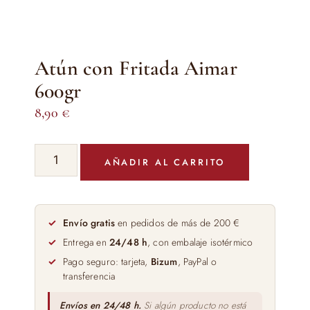
Atún con Fritada Aimar
600gr
8,90
€
Atún
AÑADIR AL CARRITO
con
Fritada
Aimar
600gr
Envío gratis
en pedidos de más de 200 €
cantidad
Entrega en
24/48 h
, con embalaje isotérmico
Pago seguro: tarjeta,
Bizum
, PayPal o
transferencia
Envíos en 24/48 h.
Si algún producto no está