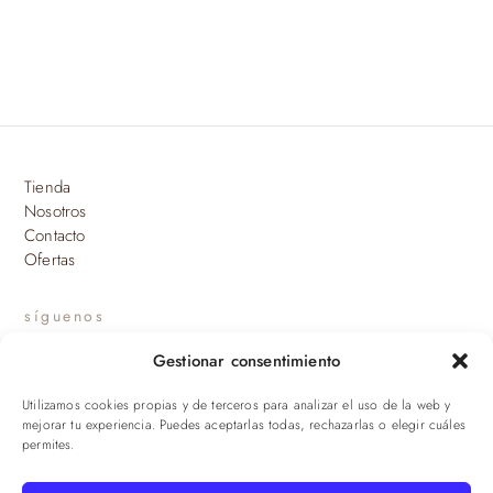
Tienda
Nosotros
Contacto
Ofertas
síguenos
Gestionar consentimiento
INSTAGRAM
Utilizamos cookies propias y de terceros para analizar el uso de la web y
suscríbete a nuestras novedades
mejorar tu experiencia. Puedes aceptarlas todas, rechazarlas o elegir cuáles
permites.
ENVIAR