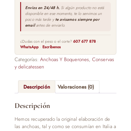
M.A.
Revilla
Envíos en 24/48 h.
Si algún producto no está
disponible en ese momento, te lo servimos un
cantidad
poco más tarde y
te avisamos siempre por
email
antes de enviarlo.
¿Dudas con el peso o el corte?
607 677 878
·
WhatsApp
·
Escríbenos
Categorías:
Anchoas Y Boquerones
,
Conservas
y delicatessen
Descripción
Valoraciones (0)
Descripción
Hemos recuperado la original elaboración de
las anchoas, tal y como se consumían en Italia a