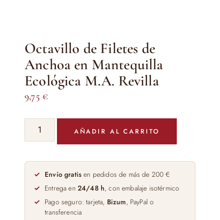
Octavillo de Filetes de
Anchoa en Mantequilla
Ecológica M.A. Revilla
9,75
€
Octavillo
AÑADIR AL CARRITO
de
Filetes
de
Anchoa
Envío gratis
en pedidos de más de 200 €
en
Entrega en
24/48 h
, con embalaje isotérmico
Mantequilla
Pago seguro: tarjeta,
Bizum
, PayPal o
Ecológica
transferencia