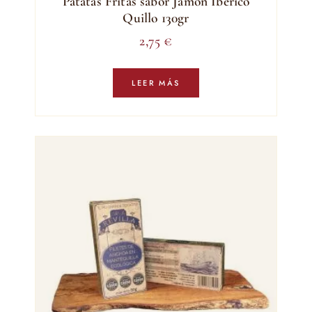
Patatas Fritas sabor Jamón Ibérico
Quillo 130gr
2,75
€
LEER MÁS