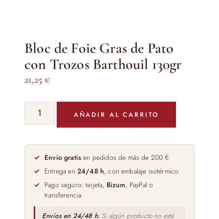
Bloc de Foie Gras de Pato
con Trozos Barthouil 130gr
21,25
€
Bloc
AÑADIR AL CARRITO
de
Foie
Gras
de
Envío gratis
en pedidos de más de 200 €
Pato
Entrega en
24/48 h
, con embalaje isotérmico
con
Pago seguro: tarjeta,
Bizum
, PayPal o
Trozos
transferencia
Barthouil
130gr
Envíos en 24/48 h.
Si algún producto no está