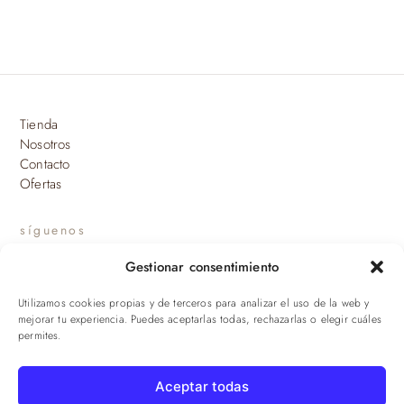
Tienda
Nosotros
Contacto
Ofertas
síguenos
Gestionar consentimiento
INSTAGRAM
Utilizamos cookies propias y de terceros para analizar el uso de la web y
suscríbete a nuestras novedades
mejorar tu experiencia. Puedes aceptarlas todas, rechazarlas o elegir cuáles
permites.
ENVIAR
Aceptar todas