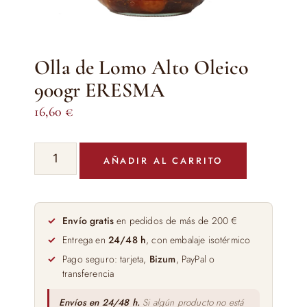
Olla de Lomo Alto Oleico
900gr ERESMA
16,60
€
Olla
AÑADIR AL CARRITO
de
Lomo
Alto
Oleico
Envío gratis
en pedidos de más de 200 €
900gr
Entrega en
24/48 h
, con embalaje isotérmico
ERESMA
Pago seguro: tarjeta,
Bizum
, PayPal o
cantidad
transferencia
Envíos en 24/48 h.
Si algún producto no está