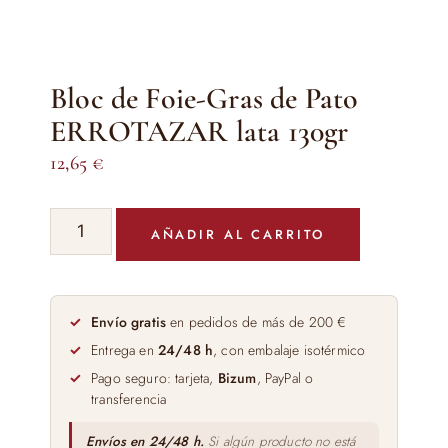
Bloc de Foie-Gras de Pato
ERROTAZAR lata 130gr
12,65
€
Bloc
AÑADIR AL CARRITO
de
Foie-
Gras
de
Envío gratis
en pedidos de más de 200 €
Pato
Entrega en
24/48 h
, con embalaje isotérmico
ERROTAZAR
Pago seguro: tarjeta,
Bizum
, PayPal o
lata
transferencia
130gr
cantidad
Envíos en 24/48 h.
Si algún producto no está