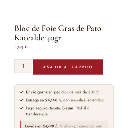
Bloc de Foie Gras de Pato
Katealde 40gr
4,95
€
Bloc
AÑADIR AL CARRITO
de
Foie
Gras
de
Envío gratis
en pedidos de más de 200 €
Pato
Entrega en
24/48 h
, con embalaje isotérmico
Katealde
Pago seguro: tarjeta,
Bizum
, PayPal o
40gr
transferencia
cantidad
Envíos en 24/48 h.
Si algún producto no está