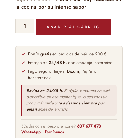
la cocina por su intenso sabor
.
Capricho
AÑADIR AL CARRITO
de
Trufa
Tuber
Melanosporum
Envío gratis
en pedidos de más de 200 €
cantidad
Entrega en
24/48 h
, con embalaje isotérmico
Pago seguro: tarjeta,
Bizum
, PayPal o
transferencia
Envíos en 24/48 h.
Si algún producto no está
disponible en ese momento, te lo servimos un
poco más tarde y
te avisamos siempre por
email
antes de enviarlo.
¿Dudas con el peso o el corte?
607 677 878
·
WhatsApp
·
Escríbenos