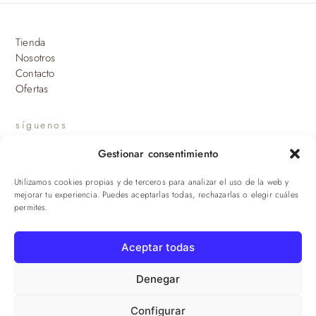
Tienda
Nosotros
Contacto
Ofertas
síguenos
Gestionar consentimiento
INSTAGRAM
Utilizamos cookies propias y de terceros para analizar el uso de la web y
suscríbete a nuestras novedades
mejorar tu experiencia. Puedes aceptarlas todas, rechazarlas o elegir cuáles
permites.
ENVIAR
Aceptar todas
© 2026 Viandas de la Sierra · Damaroca Ibéricos S.L. · B-90471293 ·
Sevilla
Denegar
Configurar