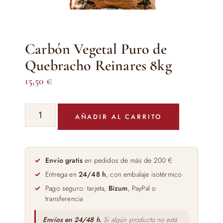
Carbón Vegetal Puro de
Quebracho Reinares 8kg
15,50
€
Carbón
AÑADIR AL CARRITO
Vegetal
Puro
de
Quebracho
Envío gratis
en pedidos de más de 200 €
Reinares
Entrega en
24/48 h
, con embalaje isotérmico
8kg
Pago seguro: tarjeta,
Bizum
, PayPal o
cantidad
transferencia
Envíos en 24/48 h.
Si algún producto no está