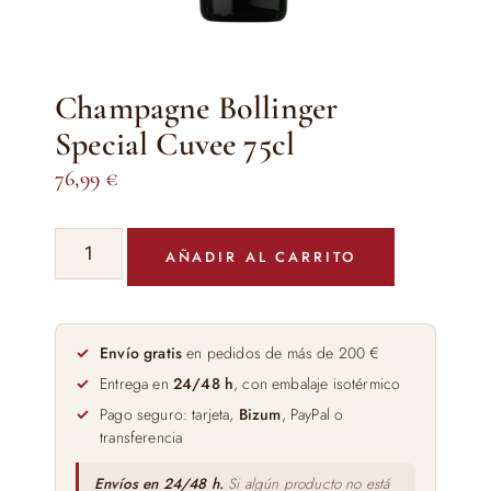
Champagne Bollinger
Special Cuvee 75cl
76,99
€
Champagne
AÑADIR AL CARRITO
Bollinger
Special
Cuvee
75cl
Envío gratis
en pedidos de más de 200 €
cantidad
Entrega en
24/48 h
, con embalaje isotérmico
Pago seguro: tarjeta,
Bizum
, PayPal o
transferencia
Envíos en 24/48 h.
Si algún producto no está