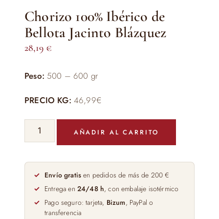
Chorizo 100% Ibérico de
Bellota Jacinto Blázquez
28,19
€
Peso:
500 – 600 gr
PRECIO KG:
46,99€
Chorizo
AÑADIR AL CARRITO
100%
Ibérico
de
Bellota
Envío gratis
en pedidos de más de 200 €
Jacinto
Entrega en
24/48 h
, con embalaje isotérmico
Blázquez
Pago seguro: tarjeta,
Bizum
, PayPal o
cantidad
transferencia