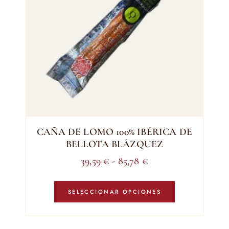
CAÑA DE LOMO 100% IBÉRICA DE
BELLOTA BLÁZQUEZ
Rango
39,59
€
-
85,78
€
de
Este
precios:
producto
SELECCIONAR OPCIONES
tiene
desde
múltiples
39,59 €