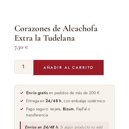
Corazones de Alcachofa
Extra la Tudelana
7,30
€
Corazones
AÑADIR AL CARRITO
de
Alcachofa
Extra
la
Envío gratis
en pedidos de más de 200 €
Tudelana
Entrega en
24/48 h
, con embalaje isotérmico
cantidad
Pago seguro: tarjeta,
Bizum
, PayPal o
transferencia
Envíos en 24/48 h.
Si algún producto no está