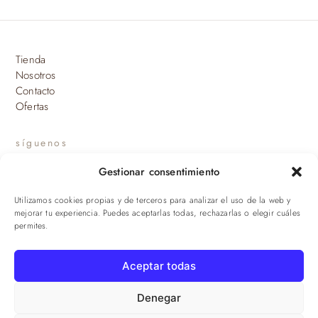
Tienda
Nosotros
Contacto
Ofertas
síguenos
Gestionar consentimiento
INSTAGRAM
Utilizamos cookies propias y de terceros para analizar el uso de la web y
suscríbete a nuestras novedades
mejorar tu experiencia. Puedes aceptarlas todas, rechazarlas o elegir cuáles
permites.
ENVIAR
Aceptar todas
© 2026 Viandas de la Sierra · Damaroca Ibéricos S.L. · B-90471293 ·
Sevilla
Denegar