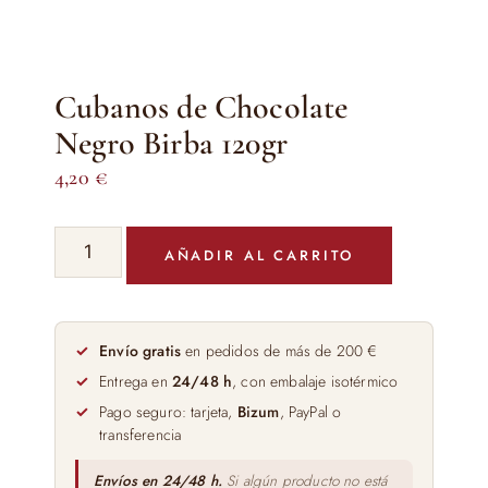
Cubanos de Chocolate
Negro Birba 120gr
4,20
€
Cubanos
AÑADIR AL CARRITO
de
Chocolate
Negro
Birba
Envío gratis
en pedidos de más de 200 €
120gr
Entrega en
24/48 h
, con embalaje isotérmico
cantidad
Pago seguro: tarjeta,
Bizum
, PayPal o
transferencia
Envíos en 24/48 h.
Si algún producto no está