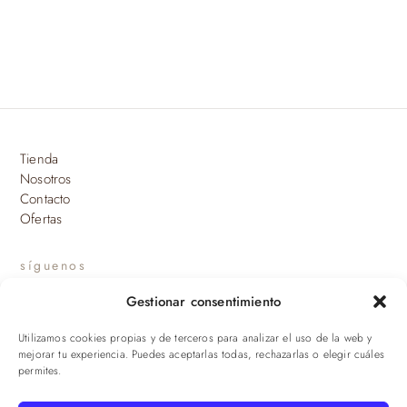
Tienda
Nosotros
Contacto
Ofertas
síguenos
Gestionar consentimiento
INSTAGRAM
Utilizamos cookies propias y de terceros para analizar el uso de la web y
suscríbete a nuestras novedades
mejorar tu experiencia. Puedes aceptarlas todas, rechazarlas o elegir cuáles
permites.
ENVIAR