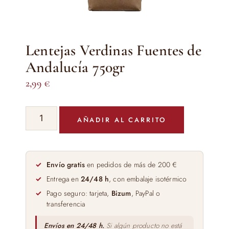
Lentejas Verdinas Fuentes de
Andalucía 750gr
2,99
€
Lentejas
AÑADIR AL CARRITO
Verdinas
Fuentes
de
Andalucía
Envío gratis
en pedidos de más de 200 €
750gr
Entrega en
24/48 h
, con embalaje isotérmico
cantidad
Pago seguro: tarjeta,
Bizum
, PayPal o
transferencia
Envíos en 24/48 h.
Si algún producto no está