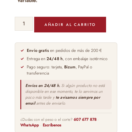
Variable:
Lomo
AÑADIR AL CARRITO
Doblado
100%
Ibérico
de
Envío gratis
en pedidos de más de 200 €
Bellota
Entrega en
24/48 h
, con embalaje isotérmico
Blazquez
Pago seguro: tarjeta,
Bizum
, PayPal o
cantidad
transferencia
Envíos en 24/48 h.
Si algún producto no está
disponible en ese momento, te lo servimos un
poco más tarde y
te avisamos siempre por
email
antes de enviarlo.
¿Dudas con el peso o el corte?
607 677 878
·
WhatsApp
·
Escríbenos