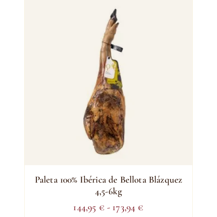
Paleta 100% Ibérica de Bellota Blázquez
4,5-6kg
Rango
144,95
€
-
173,94
€