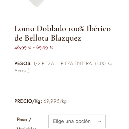
Lomo Doblado 100% Ibérico
de Bellota Blazquez
Rango
48,99
€
-
69,99
€
de
PESOS:
1/2 PIEZA – PIEZA ENTERA (1,00 Kg.
precios:
Aprox.)
desde
48,99 €
hasta
69,99 €
PRECIO/Kg:
69,99€/kg
Peso /