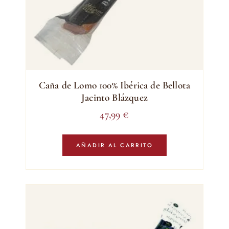
de
producto
Caña de Lomo 100% Ibérica de Bellota
Jacinto Blázquez
47,99
€
AÑADIR AL CARRITO