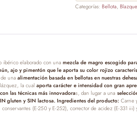
Categorías:
Bellota
,
Blazqu
zo ibérico elaborado con una
mezcla de magro escogido para
ún, ajo y pimentón que le aporta su color rojizo caracterís
r de una
alimentación basada en bellotas en nuestras dehe
lázquez, la cual
aporta carácter e intensidad con gran apre
on las técnicas más innovadora
s, dan lugar a una
selecció
N gluten y SIN lactosa. Ingredientes del producto:
Carne y
, conservantes (E-250 y E-252), corrector de acidez (E-331 iii) 