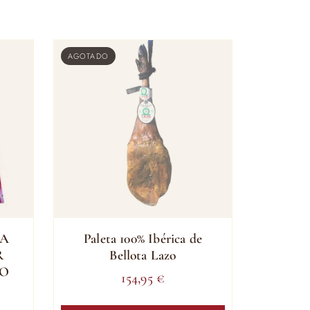
AGOTADO
CA
Paleta 100% Ibérica de
R
Bellota Lazo
LO
154,95
€
Este