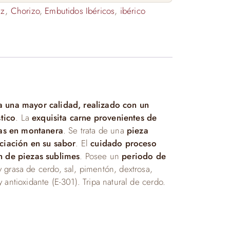
ez
,
Chorizo
,
Embutidos Ibéricos
,
ibérico
 una mayor calidad, realizado con un
tico
. La
exquisita carne provenientes de
sas en montanera
. Se trata de una
pieza
ciación en su sabor
. El
cuidado proceso
n de piezas sublimes
. Posee un
periodo de
 grasa de cerdo, sal, pimentón, dextrosa,
y antioxidante (E-301). Tripa natural de cerdo.