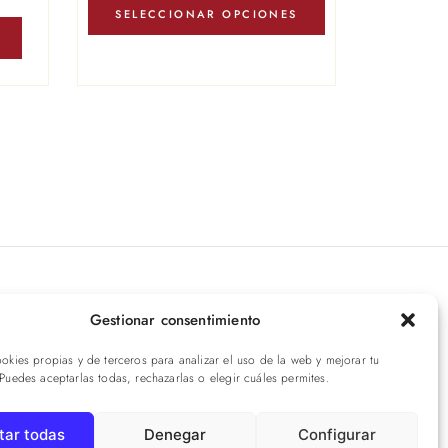
producto
SELECCIONAR OPCIONES
tiene
múltiples
variantes.
Las
opciones
se
pueden
elegir
en
la
página
íbete a nuestras novedades
de
Gestionar consentimiento
producto
ookies propias y de terceros para analizar el uso de la web y mejorar tu
ENVIAR
 Puedes aceptarlas todas, rechazarlas o elegir cuáles permites.
tar todas
Denegar
Configurar
Aviso legal
·
Privacidad
·
Cookies
·
Términos
·
Envíos