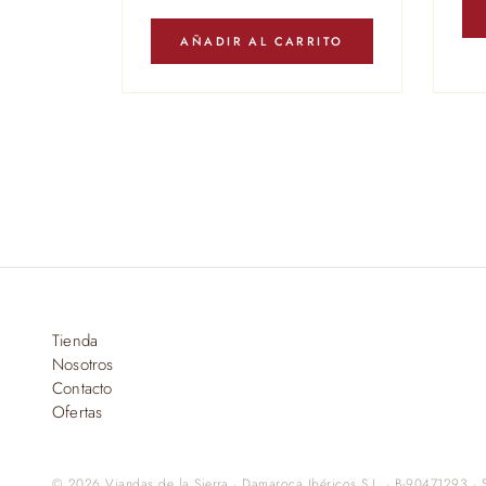
AÑADIR AL CARRITO
Tienda
Nosotros
Contacto
Ofertas
© 2026 Viandas de la Sierra · Damaroca Ibéricos S.L. · B-90471293 · S