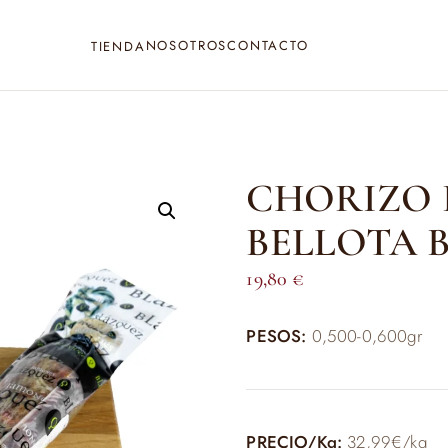
NOSOTROS
CONTACTO
TIENDA
CHORIZO 
BELLOTA 
19,80
€
PESOS:
0,500-0,600gr
PRECIO/Kg:
32,99€/kg