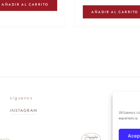
AÑADIR AL CARRITO
AÑADIR AL CARRITO
síguenos
suscr
INSTAGRAM
Utilizamos c
experiencia.
Acep
evilla