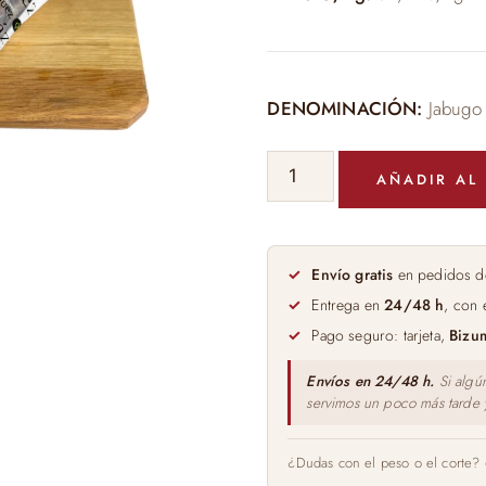
DENOMINACIÓN:
Jabugo
CHORIZO
AÑADIR AL
IBÉRICO
DE
BELLOTA
BLÁZQUEZ
Envío gratis
en pedidos d
cantidad
Entrega en
24/48 h
, con 
Pago seguro: tarjeta,
Bizu
Envíos en 24/48 h.
Si algú
servimos un poco más tarde
¿Dudas con el peso o el corte?