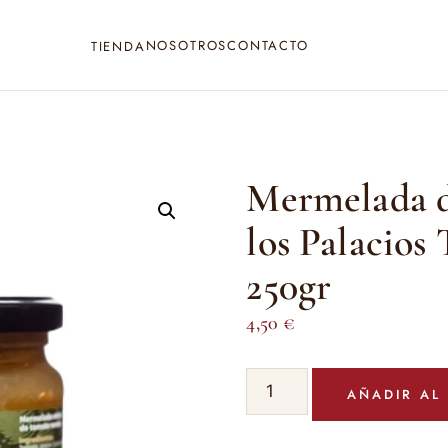
NOSOTROS
CONTACTO
TIENDA
Mermelada d
los Palacios 
250gr
4,50
€
Mermelada
AÑADIR AL
de
Tomate