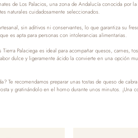
mates de Los Palacios, una zona de Andalucía conocida por la
ntes naturales cuidadosamente seleccionados.
esanal, sin aditivos ni conservantes, lo que garantiza su fres
 que es apta para personas con intolerancias alimentarias.
 Tierra Palaciega es ideal para acompañar quesos, carnes, to
sabor dulce y ligeramente ácido la convierte en una opción muy 
da? Te recomendamos preparar unas tostas de queso de cabr
sta y gratinándolo en el horno durante unos minutos. ¡Una co