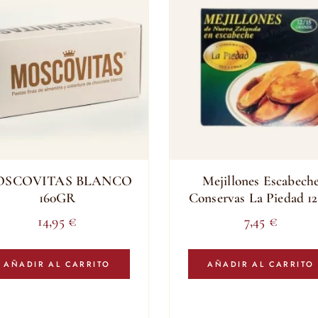
SCOVITAS BLANCO
Mejillones Escabech
160GR
Conservas La Piedad 12
14,95
€
7,45
€
AÑADIR AL CARRITO
AÑADIR AL CARRITO