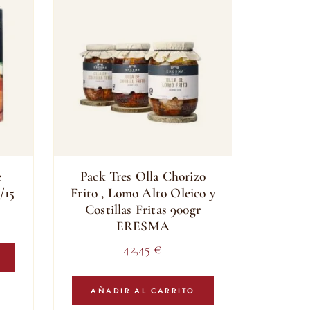
e
Pack Tres Olla Chorizo
/15
Frito , Lomo Alto Oleico y
Costillas Fritas 900gr
ERESMA
42,45
€
AÑADIR AL CARRITO