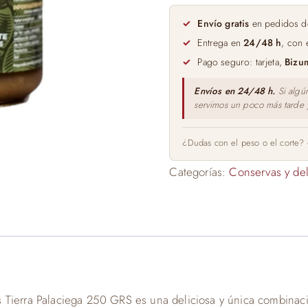
Verde
de
Envío gratis
en pedidos d
los
Entrega en
24/48 h
, con 
Palacios
Pago seguro: tarjeta,
Bizu
Tierra
Palaciega
Envíos en 24/48 h.
Si algú
servimos un poco más tarde
250gr
cantidad
¿Dudas con el peso o el corte?
Categorías:
Conservas y del
 Tierra Palaciega 250 GRS es una deliciosa y única combina