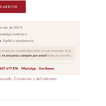
 CARRITO
e más de 200 €
embalaje isotérmico
m
, PayPal o transferencia
n producto no está disponible en ese momento, te lo
 y
te avisamos siempre por email
antes de enviarlo.
607 677 878
·
WhatsApp
·
Escríbenos
escado
,
Conservas y delicatessen