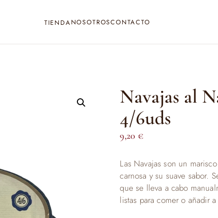
NOSOTROS
CONTACTO
TIENDA
Navajas al 
4/6uds
9,20
€
Las Navajas son un marisco 
carnosa y su suave sabor. S
que se lleva a cabo manualm
listas para comer o añadir a