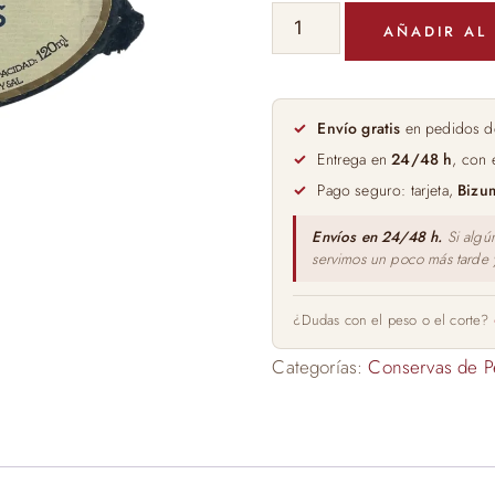
Navajas
AÑADIR AL
al
Natural
Cambados
4/6uds
Envío gratis
en pedidos d
cantidad
Entrega en
24/48 h
, con 
Pago seguro: tarjeta,
Bizu
Envíos en 24/48 h.
Si algú
servimos un poco más tarde
¿Dudas con el peso o el corte?
Categorías:
Conservas de P