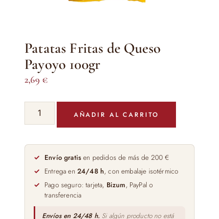
Patatas Fritas de Queso
Payoyo 100gr
2,69
€
Patatas
AÑADIR AL CARRITO
Fritas
de
Queso
Payoyo
Envío gratis
en pedidos de más de 200 €
100gr
Entrega en
24/48 h
, con embalaje isotérmico
cantidad
Pago seguro: tarjeta,
Bizum
, PayPal o
transferencia
Envíos en 24/48 h.
Si algún producto no está