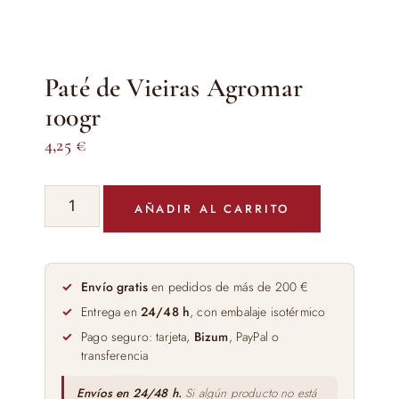
Paté de Vieiras Agromar
100gr
4,25
€
Paté
AÑADIR AL CARRITO
de
Vieiras
Agromar
100gr
Envío gratis
en pedidos de más de 200 €
cantidad
Entrega en
24/48 h
, con embalaje isotérmico
Pago seguro: tarjeta,
Bizum
, PayPal o
transferencia
Envíos en 24/48 h.
Si algún producto no está