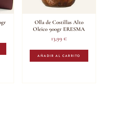
0gr
Olla de Costillas Alto
Oleico 900gr ERESMA
13,99
€
AÑADIR AL CARRITO