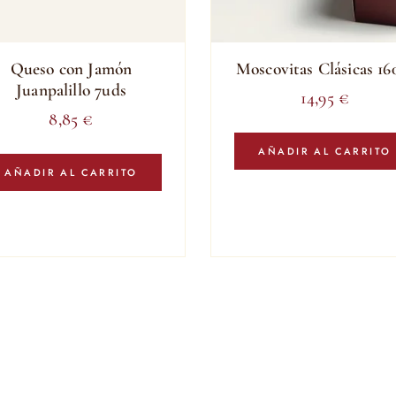
Queso con Jamón
Moscovitas Clásicas 16
Juanpalillo 7uds
14,95
€
8,85
€
AÑADIR AL CARRITO
AÑADIR AL CARRITO