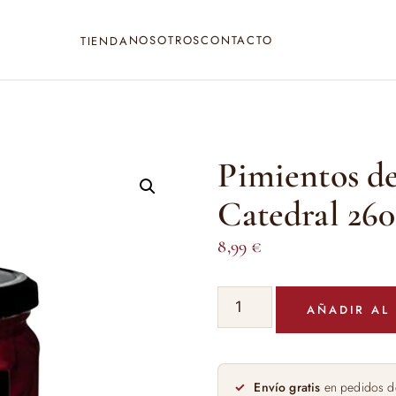
NOSOTROS
CONTACTO
TIENDA
Pimientos de
Catedral 260
8,99
€
Pimientos
AÑADIR AL
del
Piquillo
La
Catedral
Envío gratis
en pedidos d