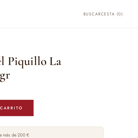
BUSCAR
CESTA (
0
)
l Piquillo La
gr
 CARRITO
e más de 200 €