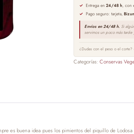
260gr
Entrega en
24/48 h
, con 
cantidad
Pago seguro: tarjeta,
Bizu
Envíos en 24/48 h.
Si algú
servimos un poco más tarde
¿Dudas con el peso o el corte?
Categorías:
Conservas Vege
mpre es buena idea pues los pimientos del piquillo de Lodosa