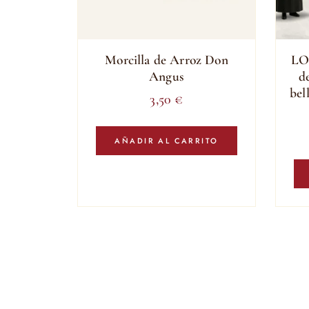
Morcilla de Arroz Don
LO
Angus
d
be
3,50
€
AÑADIR AL CARRITO