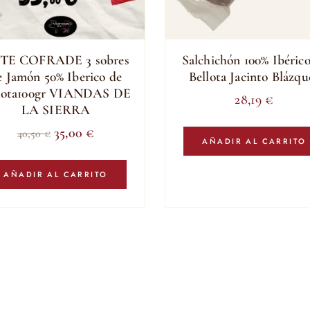
TE COFRADE 3 sobres
Salchichón 100% Ibéric
e Jamón 50% Iberico de
Bellota Jacinto Blázqu
llota100gr VIANDAS DE
28,19
€
LA SIERRA
El
El
35,00
€
40,50
€
AÑADIR AL CARRITO
precio
precio
original
actual
AÑADIR AL CARRITO
era:
es:
40,50 €.
35,00 €.