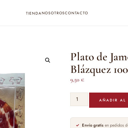
NOSOTROS
CONTACTO
TIENDA
Plato de Ja
Blázquez 10
9,50
€
Plato
AÑADIR AL
de
Jamon
Premium
Blázquez
Envío gratis
en pedidos d