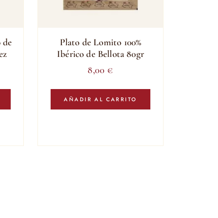
o de
Plato de Lomito 100%
ez
Ibérico de Bellota 80gr
8,00
€
AÑADIR AL CARRITO