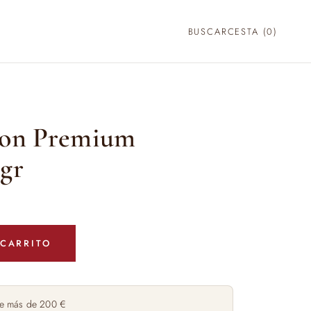
BUSCAR
CESTA (
0
)
mon Premium
0gr
 CARRITO
e más de 200 €