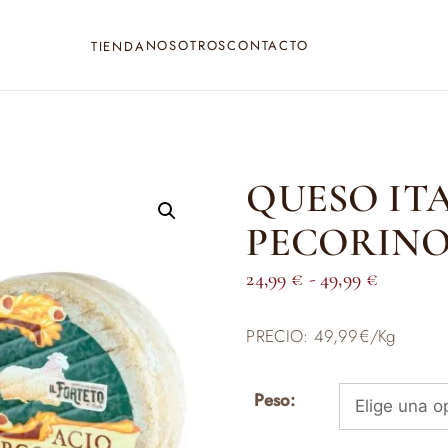
NOSOTROS
CONTACTO
TIENDA
QUESO IT
PECORINO
Rango
24,99
€
-
49,99
€
de
PRECIO: 49,99€/Kg
precios:
desde
24,99 €
Peso:
hasta