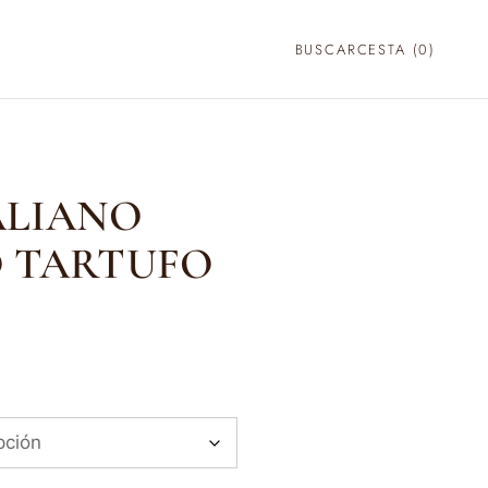
BUSCAR
CESTA (
0
)
ALIANO
 TARTUFO