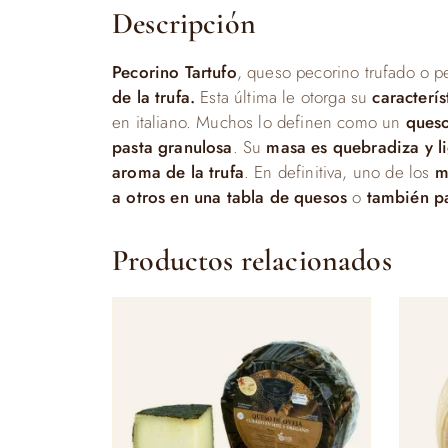
Descripción
Pecorino Tartufo
, queso pecorino trufado o p
de la trufa.
Esta última le otorga su
caracterí
en italiano. Muchos lo definen como un
queso
pasta granulosa
. Su
masa es quebradiza y l
aroma de la trufa
. En definitiva, uno de los
m
a otros en una tabla de quesos
o
también par
Productos relacionados