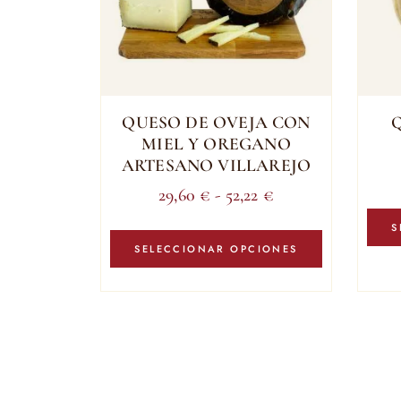
QUESO DE OVEJA CON
Q
MIEL Y OREGANO
ARTESANO VILLAREJO
Rango
29,60
€
-
52,22
€
de
Este
S
precios:
producto
SELECCIONAR OPCIONES
tiene
desde
múltiples
29,60 €
variantes.
hasta
Las
52,22 €
opciones
se