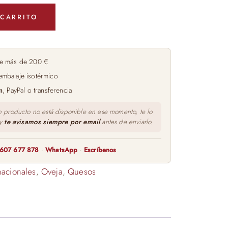
 CARRITO
e más de 200 €
embalaje isotérmico
m
, PayPal o transferencia
n producto no está disponible en ese momento, te lo
 y
te avisamos siempre por email
antes de enviarlo.
607 677 878
·
WhatsApp
·
Escríbenos
nacionales
,
Oveja
,
Quesos