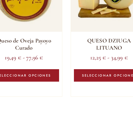
ueso de Oveja Payoyo
QUESO DZIUGA
Curado
LITUANO
Rango
R
19,49
€
-
77,96
€
12,25
€
-
34,99
€
de
d
Este
precios:
pr
producto
ELECCIONAR OPCIONES
SELECCIONAR OPCION
tiene
desde
de
múltiples
19,49 €
12
variantes.
hasta
ha
Las
77,96 €
34
opciones
se
pueden