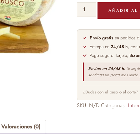
49,99 €
QUESO
AÑADIR AL
ITALIANO
PECORINO
TARTUFO
cantidad
Envío gratis
en pedidos d
Entrega en
24/48 h
, con 
Pago seguro: tarjeta,
Bizu
Envíos en 24/48 h.
Si algú
servimos un poco más tarde
¿Dudas con el peso o el corte?
SKU:
N/D
Categorías:
Inter
Valoraciones (0)