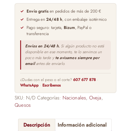
DE
LOS
Envío gratis
en pedidos de más de 200 €
VIVALES
Entrega en
24/48 h
, con embalaje isotérmico
GRAN
Pago seguro: tarjeta,
Bizum
, PayPal o
RESERVA
transferencia
(GRIS)
cantidad
Envíos en 24/48 h.
Si algún producto no está
disponible en ese momento, te lo servimos un
poco más tarde y
te avisamos siempre por
email
antes de enviarlo.
¿Dudas con el peso o el corte?
607 677 878
·
WhatsApp
·
Escríbenos
SKU:
N/D
Categorías:
Nacionales
,
Oveja
,
Quesos
Descripción
Información adicional