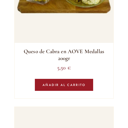
página
de
producto
Queso de Cabra en AOVE Medallas
200gr
5,50
€
AÑADIR AL CARRITO