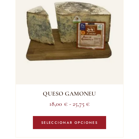
QUESO GAMONEU
Rango
18,00
€
-
25,75
€
de
Este
precios:
producto
SELECCIONAR OPCIONES
tiene
desde
múltiples