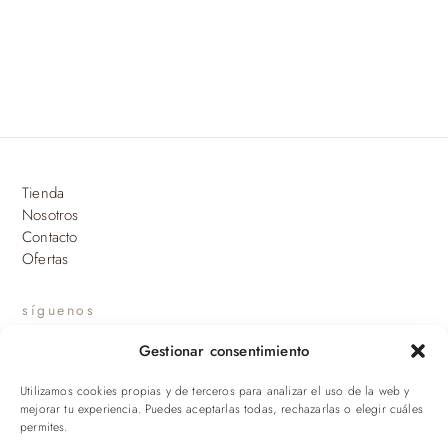
18,00 €
variantes.
hasta
Las
25,75 €
opciones
se
pueden
elegir
en
Tienda
la
Nosotros
página
Contacto
de
Ofertas
producto
síguenos
Gestionar consentimiento
INSTAGRAM
Utilizamos cookies propias y de terceros para analizar el uso de la web y
suscríbete a nuestras novedades
mejorar tu experiencia. Puedes aceptarlas todas, rechazarlas o elegir cuáles
permites.