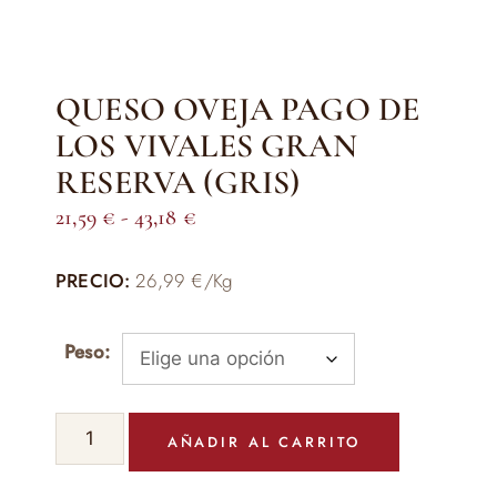
QUESO OVEJA PAGO DE
LOS VIVALES GRAN
RESERVA (GRIS)
Rango
21,59
€
-
43,18
€
de
PRECIO:
26,99 €/Kg
precios:
desde
21,59 €
Peso:
hasta
43,18 €
QUESO
AÑADIR AL CARRITO
OVEJA
PAGO