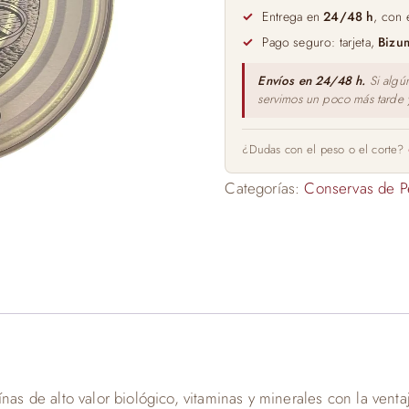
de
Entrega en
24/48 h
, con 
Girasol
Pago seguro: tarjeta,
Bizu
Zallo
1kg
Envíos en 24/48 h.
Si algú
servimos un poco más tarde
cantidad
¿Dudas con el peso o el corte?
Categorías:
Conservas de P
­nas de alto valor biológico, vitaminas y minerales con la vent