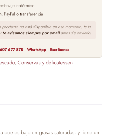
embalaje isotérmico
m
, PayPal o transferencia
n producto no está disponible en ese momento, te lo
 y
te avisamos siempre por email
antes de enviarlo.
607 677 878
·
WhatsApp
·
Escríbenos
escado
,
Conservas y delicatessen
aja que es bajo en grasas saturadas, y tiene un