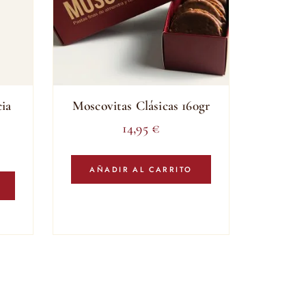
ia
Moscovitas Clásicas 160gr
14,95
€
AÑADIR AL CARRITO