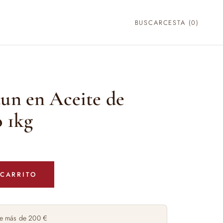
BUSCAR
CESTA (
0
)
un en Aceite de
o 1kg
 CARRITO
e más de 200 €