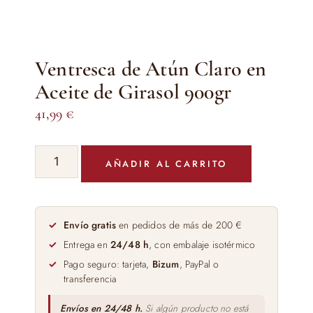
Ventresca de Atún Claro en
Aceite de Girasol 900gr
41,99
€
Ventresca
AÑADIR AL CARRITO
de
Atún
Claro
en
Envío gratis
en pedidos de más de 200 €
Aceite
Entrega en
24/48 h
, con embalaje isotérmico
de
Pago seguro: tarjeta,
Bizum
, PayPal o
Girasol
transferencia
900gr
cantidad
Envíos en 24/48 h.
Si algún producto no está