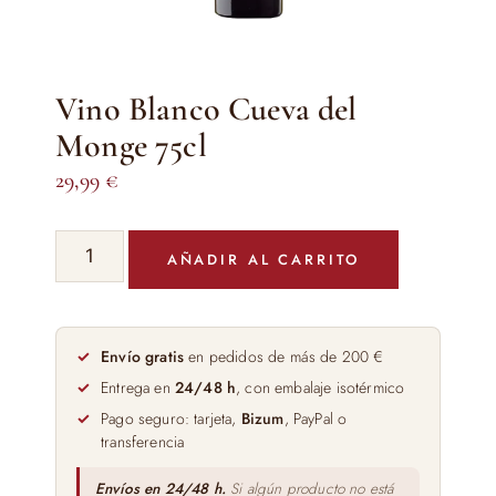
Vino Blanco Cueva del
Monge 75cl
29,99
€
Vino
AÑADIR AL CARRITO
Blanco
Cueva
del
Monge
Envío gratis
en pedidos de más de 200 €
75cl
Entrega en
24/48 h
, con embalaje isotérmico
cantidad
Pago seguro: tarjeta,
Bizum
, PayPal o
transferencia
Envíos en 24/48 h.
Si algún producto no está