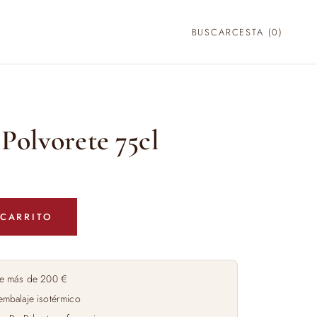
BUSCAR
CESTA (
0
)
Polvorete 75cl
 CARRITO
e más de 200 €
embalaje isotérmico