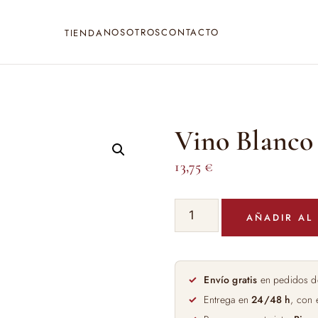
NOSOTROS
CONTACTO
TIENDA
Vino Blanco 
13,75
€
Vino
AÑADIR AL
Blanco
Polvorete
75cl
cantidad
Envío gratis
en pedidos d
Entrega en
24/48 h
, con 