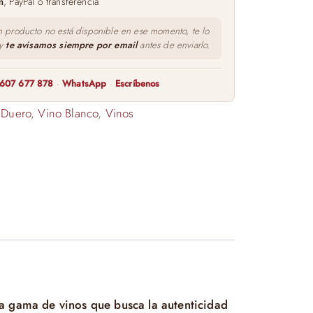
m
, PayPal o transferencia
n producto no está disponible en ese momento, te lo
 y
te avisamos siempre por email
antes de enviarlo.
607 677 878
·
WhatsApp
·
Escríbenos
 Duero
,
Vino Blanco
,
Vinos
na gama de vinos que busca la autenticidad