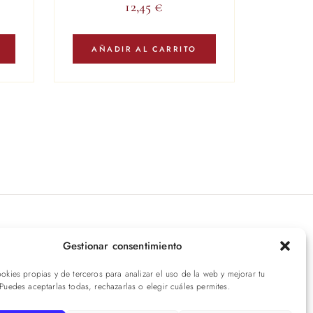
12,45
€
AÑADIR AL CARRITO
íbete a nuestras novedades
Gestionar consentimiento
ookies propias y de terceros para analizar el uso de la web y mejorar tu
ENVIAR
 Puedes aceptarlas todas, rechazarlas o elegir cuáles permites.