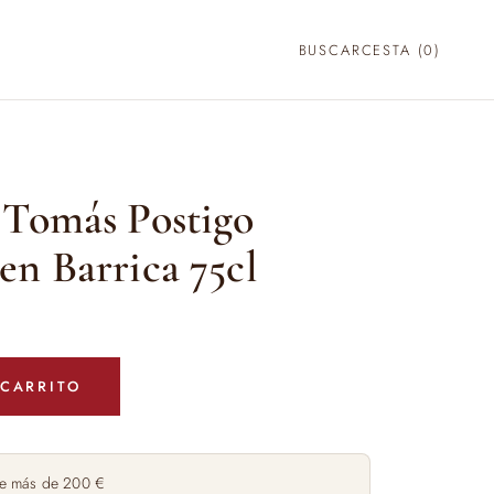
BUSCAR
CESTA (
0
)
 Tomás Postigo
n Barrica 75cl
 CARRITO
e más de 200 €