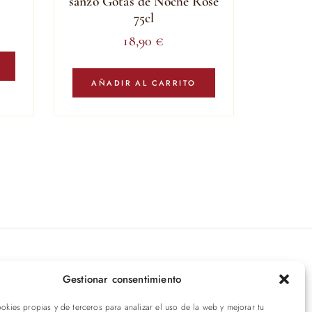
sanzo Gotas de Noche Rose
75cl
18,90
€
AÑADIR AL CARRITO
íbete a nuestras novedades
Gestionar consentimiento
ookies propias y de terceros para analizar el uso de la web y mejorar tu
ENVIAR