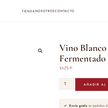
NOSOTROS
CONTACTO
TIENDA
Vino Blanco
Fermentado e
32,75
€
Vino
AÑADIR AL
Blanco
Tomás
Postigo
Fermentado
Envío gratis
en pedidos d