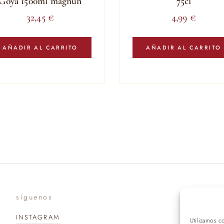
Goya 1500ml magnun
75cl
32,45
€
4,99
€
AÑADIR AL CARRITO
AÑADIR AL CARRITO
síguenos
suscr
INSTAGRAM
Utilizamos c