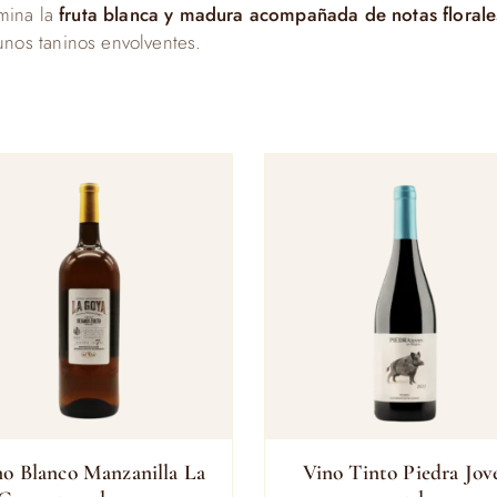
mina la
fruta blanca y madura acompañada de notas floral
nos taninos envolventes.
no Blanco Manzanilla La
Vino Tinto Piedra Jov