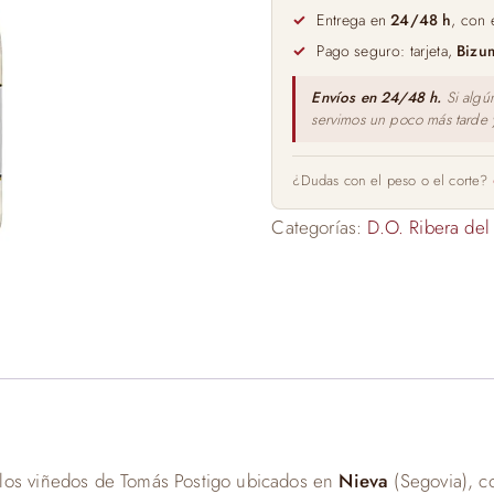
en
Entrega en
24/48 h
, con 
Barrica
Pago seguro: tarjeta,
Bizu
75cl
cantidad
Envíos en 24/48 h.
Si algú
servimos un poco más tarde
¿Dudas con el peso o el corte?
Categorías:
D.O. Ribera del
 los viñedos de Tomás Postigo ubicados en
Nieva
(Segovia), c