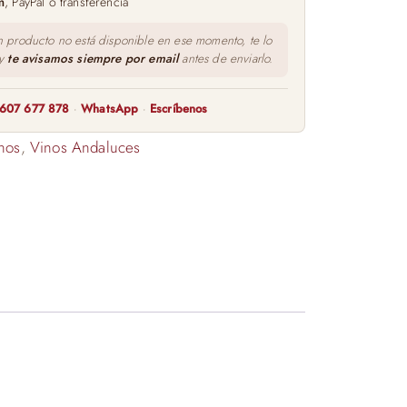
m
, PayPal o transferencia
n producto no está disponible en ese momento, te lo
 y
te avisamos siempre por email
antes de enviarlo.
607 677 878
·
WhatsApp
·
Escríbenos
nos
,
Vinos Andaluces