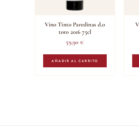
Vino Tinto Paredinas d.o
V
toro 2016 75cl
59,90
€
AÑADIR AL CARRITO