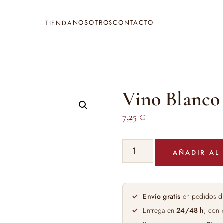
NOSOTROS
CONTACTO
TIENDA
Vino Blanco 
7,25
€
Vino
AÑADIR AL
Blanco
Villalua
75cl
cantidad
Envío gratis
en pedidos d
Entrega en
24/48 h
, con 