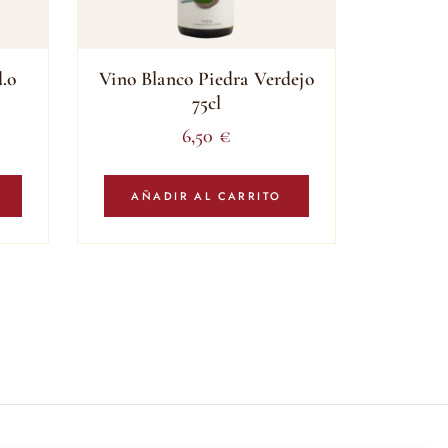
.o
Vino Blanco Piedra Verdejo
75cl
6,50
€
AÑADIR AL CARRITO