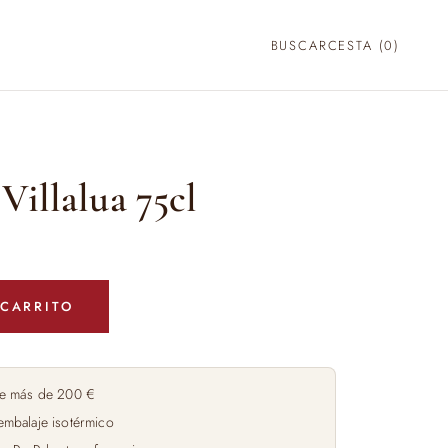
BUSCAR
CESTA (
0
)
Villalua 75cl
 CARRITO
e más de 200 €
embalaje isotérmico