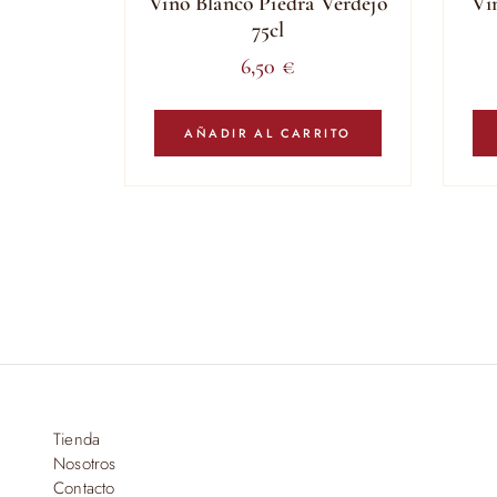
Vino Blanco Piedra Verdejo
Vi
75cl
6,50
€
AÑADIR AL CARRITO
Tienda
Nosotros
Contacto