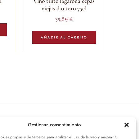
l
Vino tinto lagarona cepas
viejas d.o toro 75cl
35,89
€
AÑADIR AL CARRITO
íbete a nuestras novedades
Gestionar consentimiento
ookies propias y de terceros para analizar el uso de la web y mejorar tu
ENVIAR