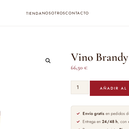
NOSOTROS
CONTACTO
TIENDA
Vino Brandy
66,50
€
Vino
AÑADIR AL
Brandy
1866
70cl
cantidad
Envío gratis
en pedidos d
Entrega en
24/48 h
, con 