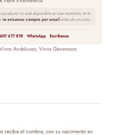
m
, PayPal o transferencia
n producto no está disponible en ese momento, te lo
 y
te avisamos siempre por email
antes de enviarlo.
607 677 878
·
WhatsApp
·
Escríbenos
Vinos Andaluces
,
Vinos Generosos
ue recibe el nombre, con su nacimiento en