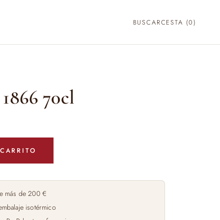
BUSCAR
CESTA (
0
)
 1866 70cl
 CARRITO
e más de 200 €
embalaje isotérmico