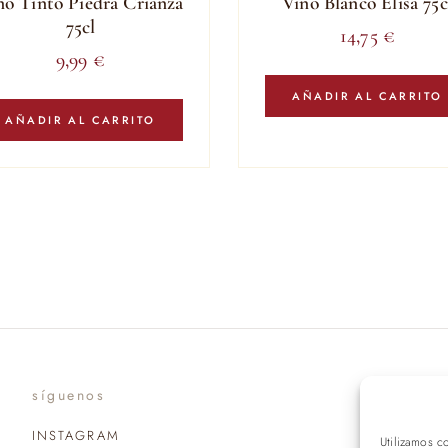
no Tinto Piedra Crianza
Vino Blanco Elisa 75c
75cl
14,75
€
9,99
€
AÑADIR AL CARRITO
AÑADIR AL CARRITO
síguenos
suscr
INSTAGRAM
Utilizamos c