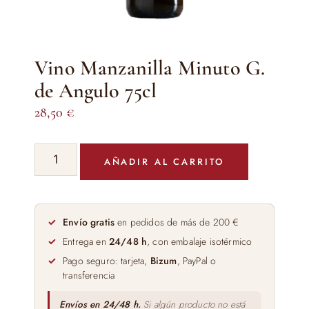
Vino Manzanilla Minuto G.
de Angulo 75cl
28,50
€
Vino
AÑADIR AL CARRITO
Manzanilla
Minuto
G.
de
Envío gratis
en pedidos de más de 200 €
Angulo
Entrega en
24/48 h
, con embalaje isotérmico
75cl
Pago seguro: tarjeta,
Bizum
, PayPal o
cantidad
transferencia
Envíos en 24/48 h.
Si algún producto no está