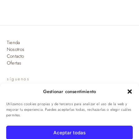
Tienda
Nosotros
Contacto
Ofertas
síguenos
Gestionar consentimiento
INSTAGRAM
Utilizamos cookies propias y de terceros para analizar el uso de la web y
suscríbete a nuestras novedades
mejorar tu experiencia. Puedes aceptarlas todas, rechazarlas o elegir cuáles
permites.
ENVIAR
Aceptar todas