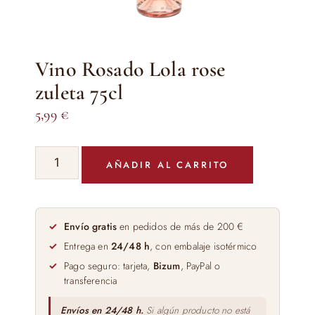
Vino Rosado Lola rose
zuleta 75cl
5,99
€
Vino
AÑADIR AL CARRITO
Rosado
Lola
rose
zuleta
Envío gratis
en pedidos de más de 200 €
75cl
Entrega en
24/48 h
, con embalaje isotérmico
cantidad
Pago seguro: tarjeta,
Bizum
, PayPal o
transferencia
Envíos en 24/48 h.
Si algún producto no está