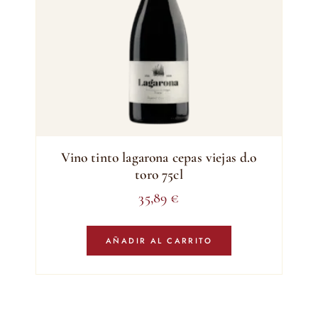
Vino tinto lagarona cepas viejas d.o
toro 75cl
35,89
€
AÑADIR AL CARRITO