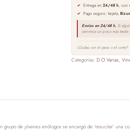
75cl
Entrega en
24/48 h
, con 
cantidad
Pago seguro: tarjeta,
Bizu
Envíos en 24/48 h.
Si algú
servimos un poco más tarde
¿Dudas con el peso o el corte?
Categorías:
D.O Varias
,
Vin
un grupo de jóvenes enólogos se encargó de ‘resucitar’ una c