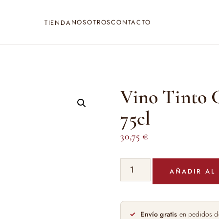
NOSOTROS
CONTACTO
TIENDA
Vino Tinto C
75cl
30,75
€
Vino
AÑADIR AL
Tinto
Camins
del
Priorat
Envío gratis
en pedidos d