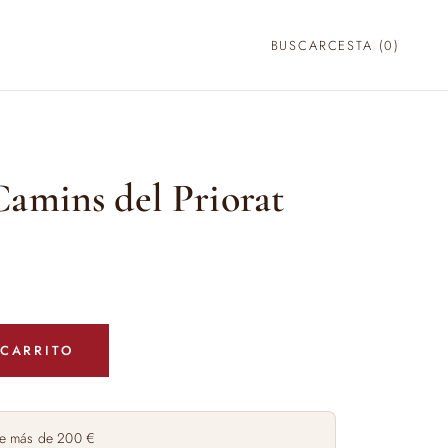
BUSCAR
CESTA (
0
)
amins del Priorat
 CARRITO
e más de 200 €