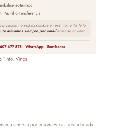
embalaje isotérmico
m
, PayPal o transferencia
n producto no está disponible en ese momento, te lo
 y
te avisamos siempre por email
antes de enviarlo.
607 677 878
·
WhatsApp
·
Escríbenos
o Tinto
,
Vinos
omarca vinícola por entonces casi abandonada: