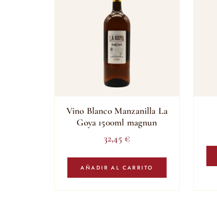
Vino Blanco Manzanilla La
Goya 1500ml magnun
32,45
€
AÑADIR AL CARRITO