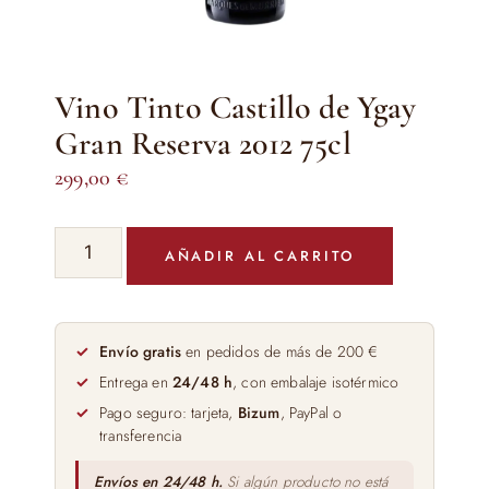
Vino Tinto Castillo de Ygay
Gran Reserva 2012 75cl
299,00
€
Vino
AÑADIR AL CARRITO
Tinto
Castillo
de
Ygay
Envío gratis
en pedidos de más de 200 €
Gran
Entrega en
24/48 h
, con embalaje isotérmico
Reserva
Pago seguro: tarjeta,
Bizum
, PayPal o
2012
transferencia
75cl
cantidad
Envíos en 24/48 h.
Si algún producto no está