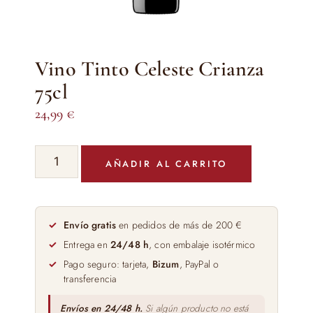
Vino Tinto Celeste Crianza
75cl
24,99
€
Vino
AÑADIR AL CARRITO
Tinto
Celeste
Crianza
75cl
Envío gratis
en pedidos de más de 200 €
cantidad
Entrega en
24/48 h
, con embalaje isotérmico
Pago seguro: tarjeta,
Bizum
, PayPal o
transferencia
Envíos en 24/48 h.
Si algún producto no está