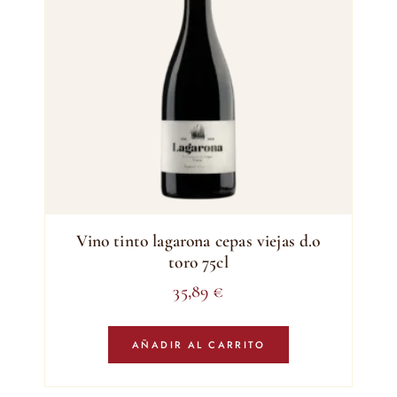
Vino tinto lagarona cepas viejas d.o
toro 75cl
35,89
€
AÑADIR AL CARRITO