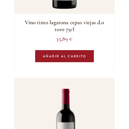
Vino tinto lagarona cepas viejas d.o
toro 75cl
35,89
€
AÑADIR AL CARRITO