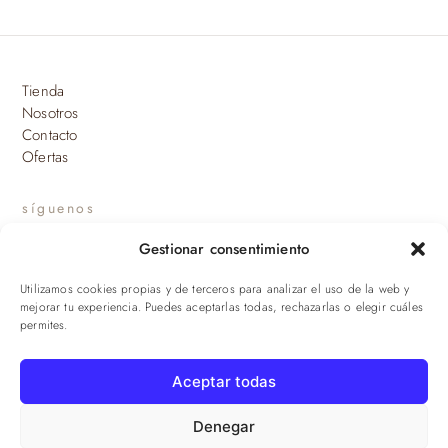
Tienda
Nosotros
Contacto
Ofertas
síguenos
Gestionar consentimiento
INSTAGRAM
Utilizamos cookies propias y de terceros para analizar el uso de la web y
suscríbete a nuestras novedades
mejorar tu experiencia. Puedes aceptarlas todas, rechazarlas o elegir cuáles
permites.
ENVIAR
Aceptar todas
© 2026 Viandas de la Sierra · Damaroca Ibéricos S.L. · B-90471293 ·
Sevilla
Denegar