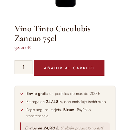
Vino Tinto Cuculubis
Zancuo 75cl
32,20
€
Vino
AÑADIR AL CARRITO
Tinto
Cuculubis
Zancuo
75cl
Envío gratis
en pedidos de más de 200 €
cantidad
Entrega en
24/48 h
, con embalaje isotérmico
Pago seguro: tarjeta,
Bizum
, PayPal o
transferencia
Envíos en 24/48 h.
Si algún producto no está