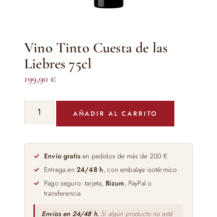
Vino Tinto Cuesta de las
Liebres 75cl
199,90
€
Vino
AÑADIR AL CARRITO
Tinto
Cuesta
de
las
Envío gratis
en pedidos de más de 200 €
Liebres
Entrega en
24/48 h
, con embalaje isotérmico
75cl
Pago seguro: tarjeta,
Bizum
, PayPal o
cantidad
transferencia
Envíos en 24/48 h.
Si algún producto no está