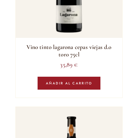
Vino tinto lagarona cepas viejas d.o
toro 75cl
35,89
€
AÑADIR AL CARRITO