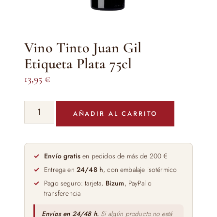
Vino Tinto Juan Gil
Etiqueta Plata 75cl
13,95
€
Vino
AÑADIR AL CARRITO
Tinto
Juan
Gil
Etiqueta
Envío gratis
en pedidos de más de 200 €
Plata
Entrega en
24/48 h
, con embalaje isotérmico
75cl
Pago seguro: tarjeta,
Bizum
, PayPal o
cantidad
transferencia
Envíos en 24/48 h.
Si algún producto no está